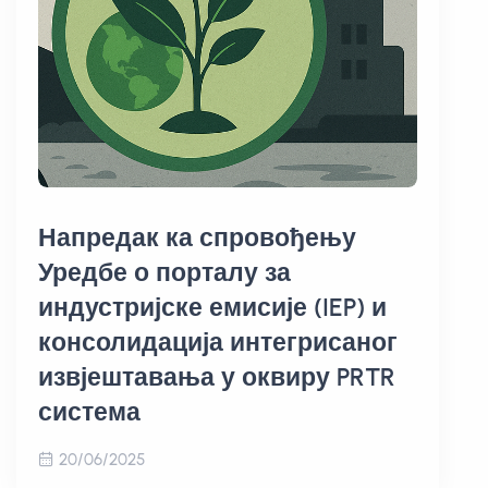
Напредак ка спровођењу
Уредбе о порталу за
индустријске емисије (IEP) и
консолидација интегрисаног
извјештавања у оквиру PRTR
система
20/06/2025