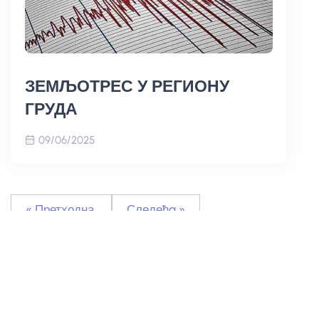
ЗЕМЉОТРЕС У РЕГИОНУ
ГРУДА
09/06/2025
« Претходна
Следећa »
Showing
161
to
170
of
185
results
1
2
...
10
11
12
13
14
15
16
17
18
19