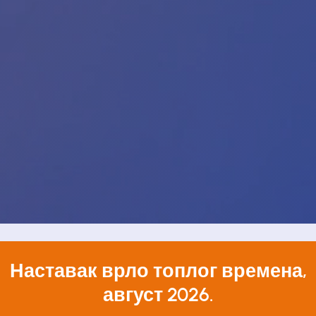
Наставак врло топлог времена,
август 2026.