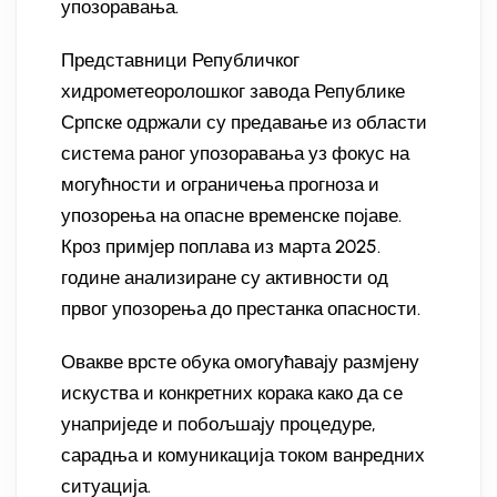
упозоравања.
Представници Републичког
хидрометеоролошког завода Републике
Српске одржали су предавање из области
система раног упозоравања уз фокус на
могућности и ограничења прогноза и
упозорења на опасне временске појаве.
Кроз примјер поплава из марта 2025.
године анализиране су активности од
првог упозорења до престанка опасности.
Овакве врсте обука омогућавају размјену
искуства и конкретних корака како да се
унаприједе и побољшају процедуре,
сарадња и комуникација током ванредних
ситуација.