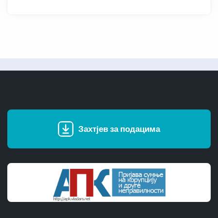
Захтјев за подацима