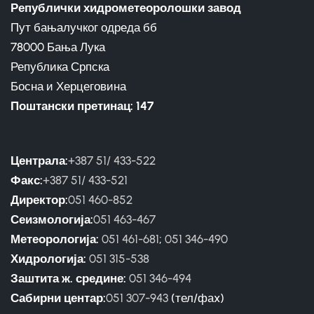
Републички хидрометеоролошки завод
Пут бањалучког одреда бб
78000 Бања Лука
Република Српска
Босна и Херцеговина
Поштански претинац: 147
Централа:
+387 51/ 433-522
Факс:
+387 51/ 433-521
Директор:
051 460-852
Сеизмологија:
051 463-467
Метеорологија:
051 461-681
;
051 346-490
Хидрологија:
051 315-538
Заштита ж. средине:
051 346-494
Сабирни центар:
051 307-943
(тел/фаx)