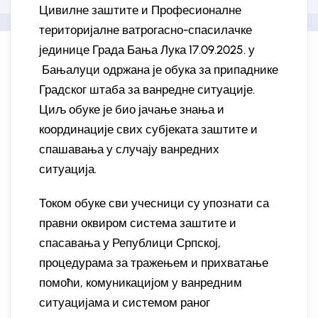
Цивилне заштите и Професионалне
територијалне ватрогасно-спасилачке
јединице Града Бања Лука 17.09.2025. у
Бањалуци одржана је обука за припаднике
Градског штаба за ванредне ситуације.
Циљ обуке је био јачање знања и
координације свих субјеката заштите и
спашавања у случају ванредних
ситуација.
Током обуке сви учесници су упознати са
правни оквиром система заштите и
спасавања у Републици Српској,
процедурама за тражењем и прихватање
помоћи, комуникацијом у ванредним
ситуацијама и системом раног