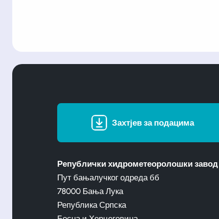
Захтјев за подацима
Републички хидрометеоролошки завод
Пут бањалучког одреда бб
78000 Бања Лука
Република Српска
Босна и Херцеговина