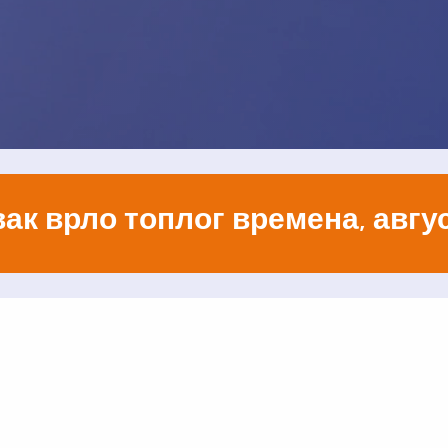
ак врло топлог времена, авгус