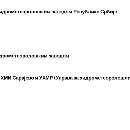
хидрометеоролошким заводом Републике Србије
идрометеоролошким заводом
ФХМИ Сарајево и УХМР (Управа за хидрометеоролошли