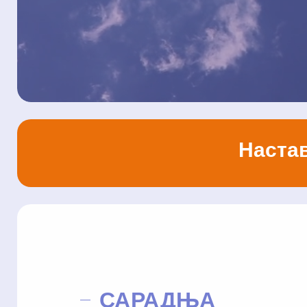
Настав
САРАДЊА