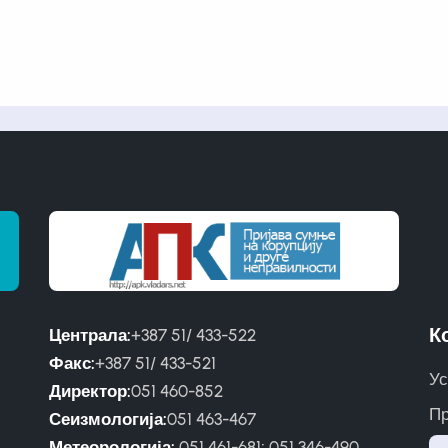
К
Централа:
+387 51/ 433-522
Факс:
+387 51/ 433-521
Ус
Директор:
051 460-852
Пр
Сеизмологија:
051 463-467
Метеорологија:
051 461-681
;
051 346-490