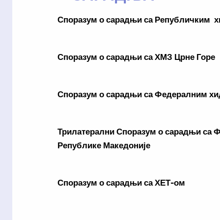
Споразум о сарадњи са Републичким 
Споразум о сарадњи са ХМЗ Црне Горе
Споразум о сарадњи са Федералним х
Трилатерални Споразум о сарадњи са 
Републике Македоније
Споразум о сарадњи са ХЕТ-ом