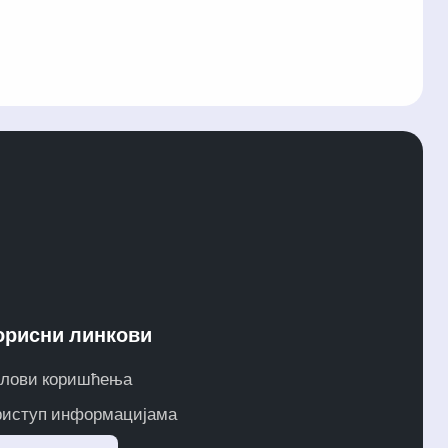
орисни линкови
лови коришћења
иступ информацијама