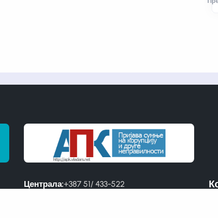
Пр
К
Централа:
+387 51/ 433-522
Факс:
+387 51/ 433-521
Ус
Директор:
051 460-852