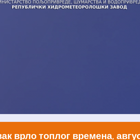
ак врло топлог времена, авгус