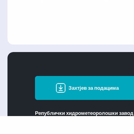
Приказ 1 до 10 од укупно 50 елемената
Захтјев за подацима
Републички хидрометеоролошки завод
Пут бањалучког одреда бб
78000 Бања Лука