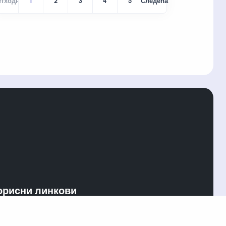
етходна
1
2
3
4
5
Следећа
орисни линкови
лови коришћења