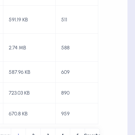
591.19 KB
511
2.74 MB
588
587.96 KB
609
723.03 KB
890
670.8 KB
959