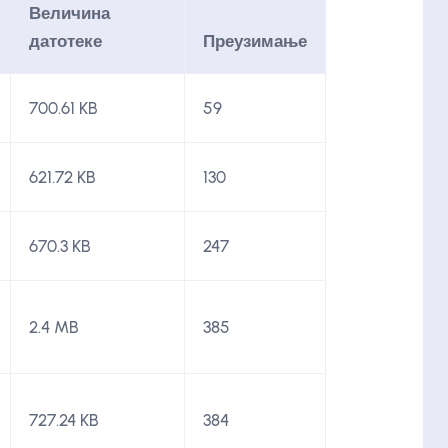
Величина
датотеке
Преузимање
700.61 KB
59
621.72 KB
130
670.3 KB
247
2.4 MB
385
727.24 KB
384