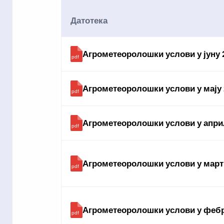
Датотека
Агрометеоролошки услови у јуну 
Агрометеоролошки услови у мају 
Агрометеоролошки услови у апри
Агрометеоролошки услови у март
Агрометеоролошки услови у фебр