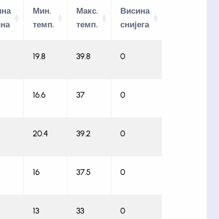
ина
Мин.
Макс.
Висина
ина
темп.
темп.
снијега
Слика
19.8
39.8
0
16.6
37
0
20.4
39.2
0
16
37.5
0
13
33
0