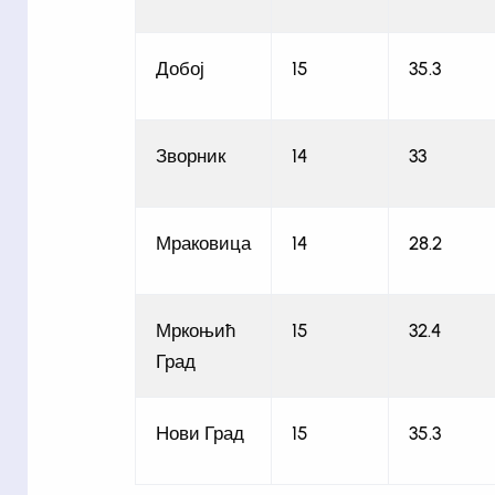
Добој
15
35.3
Зворник
14
33
Мраковица
14
28.2
Мркоњић
15
32.4
Град
Нови Град
15
35.3