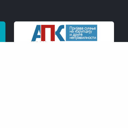
К
Централа:
+387 51/ 433-522
Факс:
+387 51/ 433-521
Ус
Директор:
051 460-852
Пр
Сеизмологија:
051 463-467
Метеорологија:
051 461-681
;
051 346-490
Хидрологија:
051 315-538
Заштита ж. средине:
051 346-494
Сабирни центар:
051 307-943
(тел/фаx)