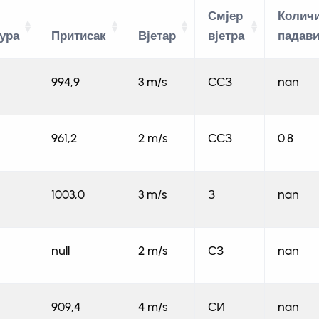
Смјер
Колич
ура
Притисак
Вјетар
вјетра
падав
994,9
3 m/s
ССЗ
nan
961,2
2 m/s
ССЗ
0.8
1003,0
3 m/s
З
nan
null
2 m/s
СЗ
nan
909,4
4 m/s
СИ
nan