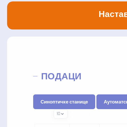
Настав
ПОДАЦИ
Синоптичке станице
Аутоматс
Прикажи
елемената