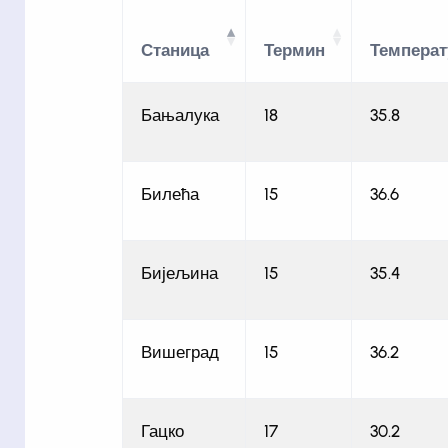
Станица
Термин
Температ
Бањалука
18
35.8
Билећа
15
36.6
Бијељина
15
35.4
Вишеград
15
36.2
Гацко
17
30.2