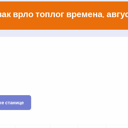
ак врло топлог времена, авгус
ке станице