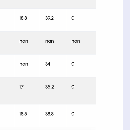
18.8
39.2
0
nan
nan
nan
nan
34
0
17
35.2
0
18.5
38.8
0