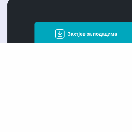
Захтјев за подацима
Републички хидрометеоролошки завод
Пут бањалучког одреда бб
78000 Бања Лука
Република Српска
Босна и Херцеговина
Поштански претинац: 147