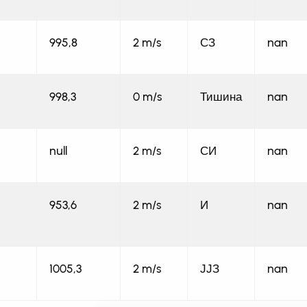
995,8
2 m/s
СЗ
nan
998,3
0 m/s
Тишина
nan
null
2 m/s
СИ
nan
953,6
2 m/s
И
nan
1005,3
2 m/s
ЈЈЗ
nan