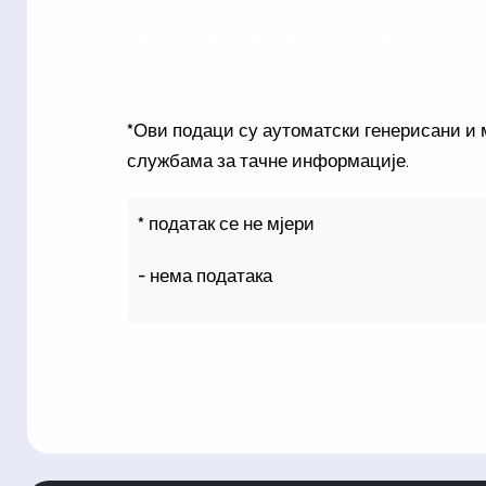
Приказ 1 до 10 од укупно 21 елемената
*Ови подаци су аутоматски генерисани и 
службама за тачне информације.
* податак се не мјери
- нема података