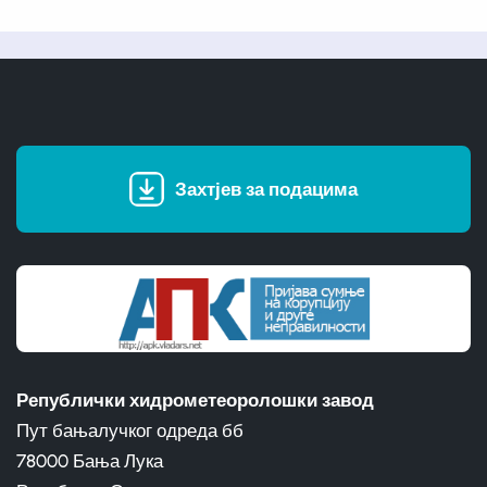
Захтјев за подацима
Републички хидрометеоролошки завод
Пут бањалучког одреда бб
78000 Бања Лука