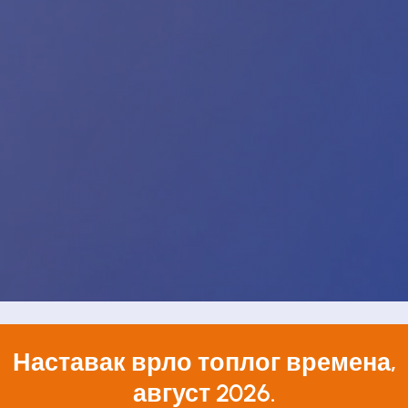
Наставак врло топлог времена,
август 2026.