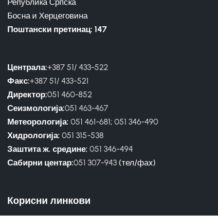
Република Српска
Босна и Херцеговина
Поштански претинац: 147
Централа:
+387 51/ 433-522
Факс:
+387 51/ 433-521
Директор:
051 460-852
Сеизмологија:
051 463-467
Метеорологија:
051 461-681
;
051 346-490
Хидрологија:
051 315-538
Заштита ж. средине:
051 346-494
Сабирни центар:
051 307-943
(тел/фаx)
Корисни линкови