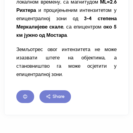
локалном времену, са магнитудом
МL=2.6
Рихтера
и процијењеним интензитетом у
епицентралној зони од
3-4 степена
Меркалијеве скале
, са епицентром
око 5
км јужно од Мостара
.
Земљотрес овог интензитета не може
изазвати штете на објектима, а
становништво га може осјетити у
епицентралној зони.
Share